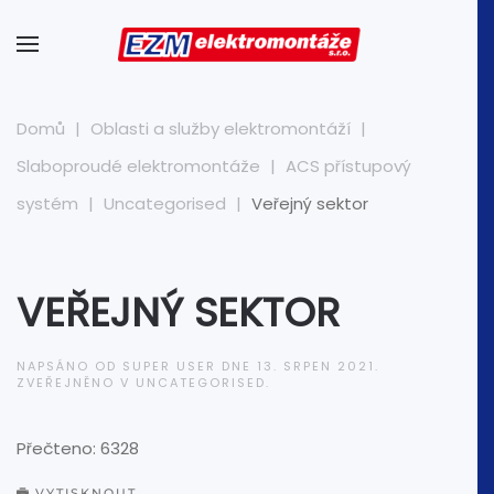
Domů
Oblasti a služby elektromontáží
Slaboproudé elektromontáže
ACS přístupový
systém
Uncategorised
Veřejný sektor
VEŘEJNÝ SEKTOR
NAPSÁNO OD SUPER USER DNE
13. SRPEN 2021
.
ZVEŘEJNĚNO V
UNCATEGORISED
.
Přečteno: 6328
VYTISKNOUT