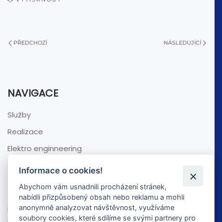
PŘEDCHOZÍ
NÁSLEDUJÍCÍ
NAVIGACE
Služby
Realizace
Elektro enginneering
O nás
Informace o cookies!
NEZÁVAZNÁ POPTÁVKA
Abychom vám usnadnili procházení stránek,
nabídli přizpůsobený obsah nebo reklamu a mohli
anonymně analyzovat návštěvnost, využíváme
Pošlete nám nezávaznou poptávku nebo se zeptejte
soubory cookies, které sdílíme se svými partnery pro
na cokoliv.