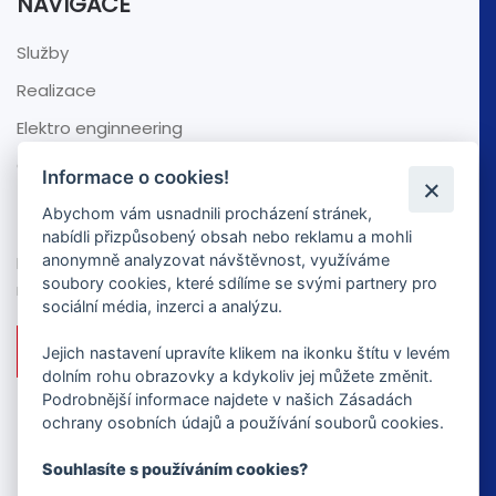
NAVIGACE
Služby
Realizace
Elektro enginneering
O nás
Informace o cookies!
NEZÁVAZNÁ POPTÁVKA
Abychom vám usnadnili procházení stránek,
nabídli přizpůsobený obsah nebo reklamu a mohli
anonymně analyzovat návštěvnost, využíváme
Pošlete nám nezávaznou poptávku nebo se zeptejte
soubory cookies, které sdílíme se svými partnery pro
na cokoliv.
sociální média, inzerci a analýzu.
MÁM ZÁJEM
Jejich nastavení upravíte klikem na ikonku štítu v levém
dolním rohu obrazovky a kdykoliv jej můžete změnit.
Podrobnější informace najdete v našich Zásadách
ochrany osobních údajů a používání souborů cookies.
Souhlasíte s používáním cookies?