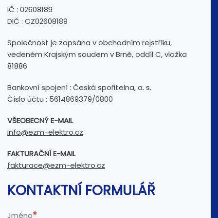
IČ : 02608189
DIČ : CZ02608189
Společnost je zapsána v obchodním rejstříku,
vedeném Krajským soudem v Brně, oddíl C, vložka
81886
Bankovní spojení : Česká spořitelna, a. s.
Číslo účtu : 5614869379/0800
VŠEOBECNÝ E-MAIL
info@ezm-elektro.cz
FAKTURAČNÍ E-MAIL
fakturace@ezm-elektro.cz
KONTAKTNÍ FORMULÁŘ
Jméno