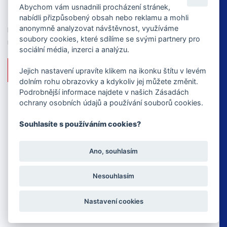
NEZÁVAZNÁ POPTÁVKA
Abychom vám usnadnili procházení stránek,
nabídli přizpůsobený obsah nebo reklamu a mohli
anonymně analyzovat návštěvnost, využíváme
Pošlete nám nezávaznou poptávku nebo se zeptejte
soubory cookies, které sdílíme se svými partnery pro
na cokoliv.
sociální média, inzerci a analýzu.
MÁM ZÁJEM
Jejich nastavení upravíte klikem na ikonku štítu v levém
dolním rohu obrazovky a kdykoliv jej můžete změnit.
Podrobnější informace najdete v našich Zásadách
ochrany osobních údajů a používání souborů cookies.
Souhlasíte s používáním cookies?
Ano, souhlasím
info@ezm-elektro.cz
Nesouhlasím
+420 724 986 123
Nastavení cookies
COPYRIGHT ©
2026 - CREATED BY
WEBOO