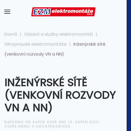
Domů
Oblasti a služby elektromontáží
Silnoproudé elektromontáže
Inženýrské sítě
(venkovní rozvody VN a NN)
INŽENÝRSKÉ SÍTĚ
(VENKOVNÍ ROZVODY
VN A NN)
NAPSÁNO OD SUPER USER DNE
13. SRPEN 2021
.
ZVEŘEJNĚNO V
UNCATEGORISED
.